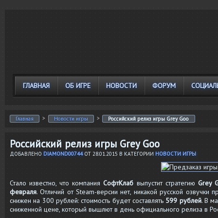
ГЛАВНАЯ
ОБ ИГРЕ
НОВОСТИ
ФОРУМ
СОЦИАЛ
>
>
Главная
Новости игры
Российский релиз игры Grey Goo
Российский релиз игры Grey Goo
ДОБАВЛЕНО
DIAMOND00744
ОТ
28.01.2015
В КАТЕГОРИИ
НОВОСТИ ИГРЫ
Стало известно, что компания
СофтКлаб
выпустит стратегию
Grey 
февраля
. Отличий от Steam-версии нет, никакой русской озвучки п
снижен на 300 рублей: стоимость будет составлять
599 рублей
. В м
сниженной цене, который вышлют в день официального релиза в Рос