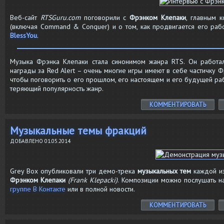
Веб-сайт
RTSGuru.com
поговорили с
Фрэнком Клепаки
, главным 
(включая Command & Conquer) и о том, как продвигается его ра
BlessYou
.
Музыка Фрэнка Клепаки стала синонимом жанра RTS. Он работа
награды за Red Alert – очень многие игры имеют в себе частичку Ф
чтобы поговорить о его прошлом, его настоящем и его будущей ра
теряющий популярность жанр.
КОММЕНТИРОВАТЬ
Музыкальные темы фракций
ДОБАВЛЕНО
01.05.2014
Grey Box опубликовали три демо-трека
музыкальных тем
каждой и
Фрэнком Клепаки
(Frank Klepacki)
. Композиции можно послушать 
группе В Контакте
или в полной новости.
КОММЕНТИРОВАТЬ