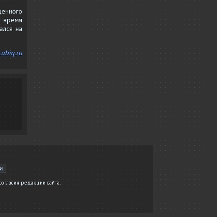
ценного
е время
ался на
cubiq.ru
ьи
согласия редакции сайта.