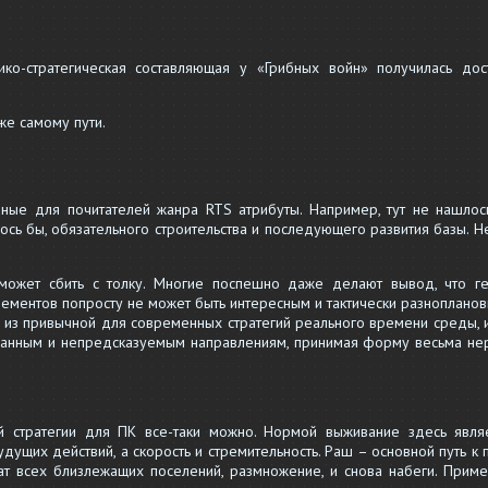
ико-стратегическая составляющая у «Грибных войн» получилась дос
же самому пути.
ные для почитателей жанра RTS атрибуты. Например, тут не нашлос
лось бы, обязательного строительства и последующего развития базы. Н
 может сбить с толку. Многие поспешно даже делают вывод, что г
ементов попросту не может быть интересным и тактически разнопланов
й из привычной для современных стратегий реального времени среды, 
данным и непредсказуемым направлениям, принимая форму весьма не
й стратегии для ПК все-таки можно. Нормой выживание здесь явля
дущих действий, а скорость и стремительность. Раш – основной путь к 
ат всех близлежащих поселений, размножение, и снова набеги. Приме