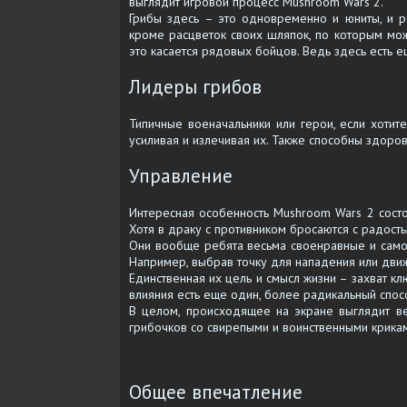
выглядит игровой процесс Mushroom Wars 2.
Грибы здесь – это одновременно и юниты, и р
кроме расцветок своих шляпок, по которым мож
это касается рядовых бойцов. Ведь здесь есть 
Лидеры грибов
Типичные военачальники или герои, если хоти
усиливая и излечивая их. Также способны здоро
Управление
Интересная особенность Mushroom Wars 2 состо
Хотя в драку с противником бросаются с радость
Они вообще ребята весьма своенравные и самос
Например, выбрав точку для нападения или движ
Единственная их цель и смысл жизни – захват к
влияния есть еще один, более радикальный спос
В целом, происходящее на экране выглядит ве
грибочков со свирепыми и воинственными крикам
Общее впечатление