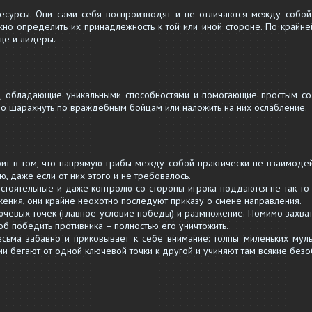
есурсы. Они сами себя воспроизводят и не отличаются между собой
но определить их принадлежность к той или иной стороне. По крайне
еще и лидеры.
те, обладающие уникальными способностями и помогающие простым со
во шарахнуть по враждебным бойцам или наложить на них ослабление.
ит в том, что напрямую грибы между собой практически не взаимодей
ю, даже если от них этого и не требовалось.
тоятельные и даже контролю со стороны игрока поддаются не так-то 
ения, они крайне неохотно последуют приказу о смене направления.
лючевых точек (главное условие победы) и размножение. Помимо захват
об победить противника – полностью его уничтожить.
сьма забавно и приковывает к себе внимание: толпы миленьких мул
и бегают от одной ключевой точки к другой и учиняют там всякие безо