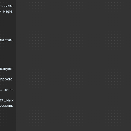
 ничем,
й мере,
лдатам,
ствуют.
просто.
а точек
ьтяшных
бразия.