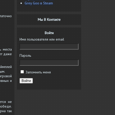
Grey Goo в Steam
таточно
Мы В Контакте
Войти
Имя пользователя или email
ь места
ет даже
Пароль
еймплей
ым.
Запомнить меня
игровой
рвных и
Войти
ется не
победе.
рна так