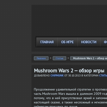
ГЛАВНАЯ
ОБ ИГРЕ
НОВОСТИ
Ф
>
>
Главная
Статьи
Mushroom Wars 2 — обзор 
Mushroom Wars 2 — обзор игры
ДОБАВЛЕНО
CHIPMUNK
ОТ
30.10.2013
В КАТЕГОРИИ
СТАТ
Продолжение удивительной стратегии о противос
часть Mushroom Wars вышла в далеком 2009 году
потому, что в ней присутствовал яркий и запом
настоящей сказке, а также несложный и мгнове
геймерам пришлись по душе.